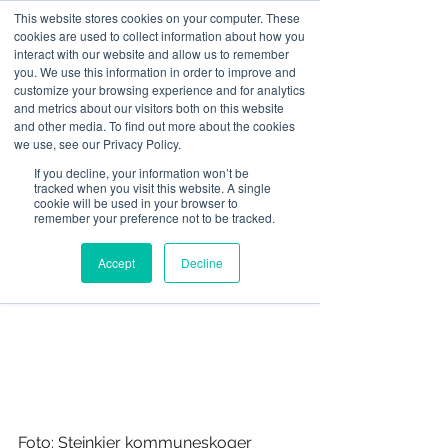
This website stores cookies on your computer. These
cookies are used to collect information about how you
interact with our website and allow us to remember
you. We use this information in order to improve and
customize your browsing experience and for analytics
and metrics about our visitors both on this website
and other media. To find out more about the cookies
we use, see our Privacy Policy.
Ved innfallsporten til
If you decline, your information won’t be
Blåfjella-Skjækerfjella
tracked when you visit this website. A single
cookie will be used in your browser to
remember your preference not to be tracked.
nasjonalpark
Accept
Decline
Foto: Steinkjer kommuneskoger