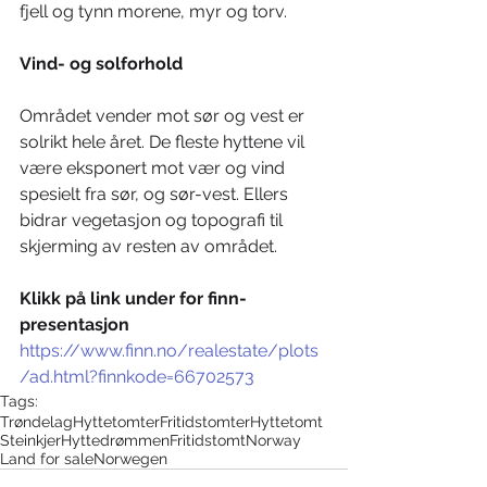
fjell og tynn morene, myr og torv.
Vind- og solforhold
Området vender mot sør og vest er 
solrikt hele året. De fleste hyttene vil 
være eksponert mot vær og vind 
spesielt fra sør, og sør-vest. Ellers 
bidrar vegetasjon og topografi til 
skjerming av resten av området.
Klikk på link under for finn-
presentasjon
https://www.finn.no/realestate/plots
/ad.html?finnkode=66702573
Tags:
Trøndelag
Hyttetomter
Fritidstomter
Hyttetomt
Steinkjer
Hyttedrømmen
Fritidstomt
Norway
Land for sale
Norwegen