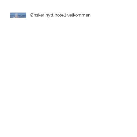
Ønsker nytt hotell velkommen til
Steinkjer
Ønsker nytt hotell velkommen til
Steinkjer
Sørvendte tomter med storslått
utsikt og nærhet til vatn
Arkiv
august 2026
(1)
1 innlegg