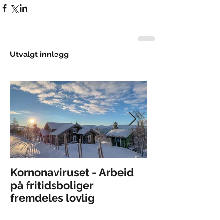
Utvalgt innlegg
Kornonaviruset - Arbeid
Ønsker nytt ho
på fritidsboliger
velkommen til
fremdeles lovlig