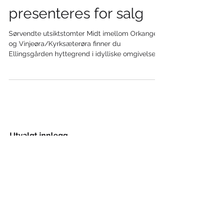
utsiktstomter
presenteres for salg
Sørvendte utsiktstomter Midt imellom Orkanger
og Vinjeøra/Kyrksæterøra finner du
Ellingsgården hyttegrend i idylliske omgivelser
ved...
Utvalgt innlegg