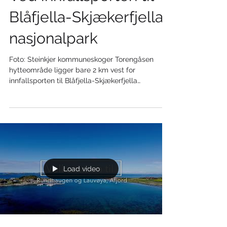
Ved innfallsporten til
Blåfjella-Skjækerfjella
nasjonalpark
Foto: Steinkjer kommuneskoger Torengåsen
hytteområde ligger bare 2 km vest for
innfallsporten til Blåfjella-Skjækerfjella
nasjonalpark....
Load video